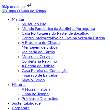
Skip to content
Marcas
Museu do Pão
Mundo Fantástico da Sardinha Portuguesa
Casa Portuguesa do Pastel de Bacalhau
Centro Interpretativo da Ovelha Serra da Estrela
A Brasileira do Chiado
Mensagem de Lisboa
Joalharia do Carmo
Museu da Cerveja
Confeitaria Peixinho
A Pérola do Bolhão
Casa Pereira da Conceição
Figurado de Barcelos
Silva & Feijóo
História
A Nossa História
Linha do Tempo
Prémios e Distinções
Sustentabilidade
Corporate