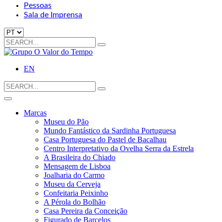
Pessoas
Sala de Imprensa
Escolha
um
Search
idioma
for:
EN
Search
for:
Marcas
Museu do Pão
Mundo Fantástico da Sardinha Portuguesa
Casa Portuguesa do Pastel de Bacalhau
Centro Interpretativo da Ovelha Serra da Estrela
A Brasileira do Chiado
Mensagem de Lisboa
Joalharia do Carmo
Museu da Cerveja
Confeitaria Peixinho
A Pérola do Bolhão
Casa Pereira da Conceição
Figurado de Barcelos