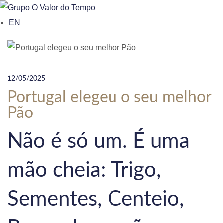
o
EN
n
t
e
n
12/05/2025
t
Portugal elegeu o seu melhor
Pão
Não é só um. É uma
mão cheia: Trigo,
Sementes, Centeio,