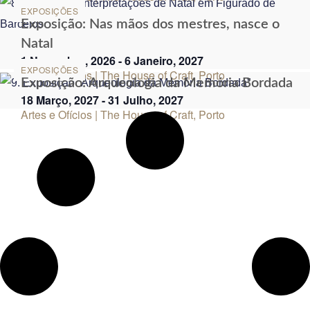
EXPOSIÇÕES
Exposição: Nas mãos dos mestres, nasce o
Natal
1 Novembro, 2026
-
6 Janeiro, 2027
EXPOSIÇÕES
Artes e Ofícios | The House of Craft, Porto
Exposição: Arqueologia da Memória Bordada
18 Março, 2027
-
31 Julho, 2027
Artes e Ofícios | The House of Craft, Porto