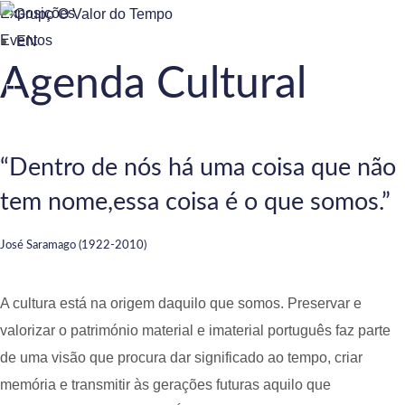
Exposições
o
Eventos
EN
n
Agenda Cultural
t
e
n
t
“Dentro de nós há uma coisa que não
tem nome,
essa coisa é o que somos.”
José Saramago (1922-2010)
A cultura está na origem daquilo que somos. Preservar e
valorizar o património material e imaterial português faz parte
de uma visão que procura dar significado ao tempo, criar
memória e transmitir às gerações futuras aquilo que