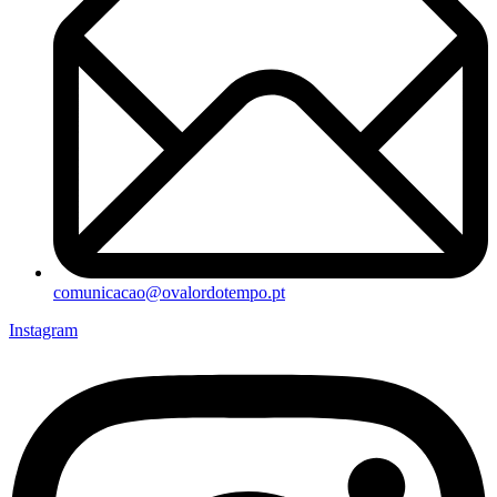
comunicacao@ovalordotempo.pt
Instagram