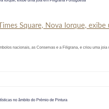
imes Square, Nova Iorque, exibe 
ímbolos nacionais, as Conservas e a Filigrana, e criou uma joia