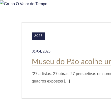
o
n
t
e
2025
n
t
01/04/2025
Museu do Pão acolhe um
“27 artistas. 27 obras. 27 perspetivas em to
quadros expostos […]